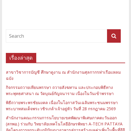
เรื่องล่าสุด
สาขาวิชาการบัญชี ศึกษาดูงาน ณ สำนักงานศุลกากรท่าเรือแหลม
ฉบัง
กิจกรรมถวายเทียนพรรษา ถวายสังฆทาน และประกอบพิธีทาง
พระพุทธศาสนา ณ วัดบุณย์กัญจนาราม เนื่องในวันเข้าพรรษา
พิธีถวายพระพรชัยมงคล เนื่องในโอกาสวันเฉลิมพระชนมพรรษา
พระบาทสมเด็จพระวชิรเกล้าเจ้าอยู่หัว วันที่ 28 กรกฎาคม 2569
สำนักงานคณะกรรมการนโยบายเขตพัฒนาพิเศษภาคตะวันออก
(สกพอ.) ร่วมกับ วิทยาลัยเทคโนโลยีอักษรพัทยา A-TECH PATTAYA
จัดโครงการยกระดับภูมิปัญญาอาหารสู่การสร้างมูลค่าเพิ่มในพื้นที่อีอี