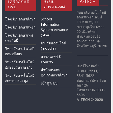
เครืออักษร
ระบบ
A-TECH
กรุ๊ป
สารสนเทศ
วิทยาลัยเทคโนโลยี
อักษรพัทยาเลขที่
โรงเรียนอักษรศึกษา
School
189/30 หมู่ 11
Information
ซอยสุขุมวิท-พัทยา
โรงเรียนอักษรพัทยา
System Advance
50 เมืองพัทยา
(SISA)
โรงเรียนอักษรเทพ
ตำบลหนองปรือ
ประสิทธิ์
อำเภอบางละมุง
บทเรียนออนไลน์
จังหวัดชลบุรี 20150
(moodle)
วิทยาลัยเทคโนโลยี
อักษรพัทยา
สารสนเทศ 8
ประการ
วิทยาลัยเทคโนโลยี
เบอร์โทรศัพท์ :
อักษรบริหารธุรกิจ
สำนักประกัน
0-3841-5611, 0-
คุณภาพการศึกษา
วิทยาลัยเทคโนโลยี
3841-5622
สอบถามสมัครเรียน
อักษรบางละมุง
เข้าสู่ระบบ
ต่อ 126
โทรสาร : 0-3841-
5606
A-TECH © 2020