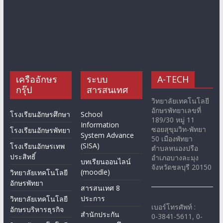
เครืออักษร
ระบบ
A-TECH
กรุ๊ป
สารสนเทศ
วิทยาลัยเทคโนโลยี
อักษรพัทยาเลขที่
โรงเรียนอักษรศึกษา
School
189/30 หมู่ 11
Information
ซอยสุขุมวิท-พัทยา
โรงเรียนอักษรพัทยา
System Advance
50 เมืองพัทยา
(SISA)
โรงเรียนอักษรเทพ
ตำบลหนองปรือ
ประสิทธิ์
อำเภอบางละมุง
บทเรียนออนไลน์
จังหวัดชลบุรี 20150
(moodle)
วิทยาลัยเทคโนโลยี
อักษรพัทยา
สารสนเทศ 8
ประการ
วิทยาลัยเทคโนโลยี
เบอร์โทรศัพท์ :
อักษรบริหารธุรกิจ
สำนักประกัน
0-3841-5611, 0-