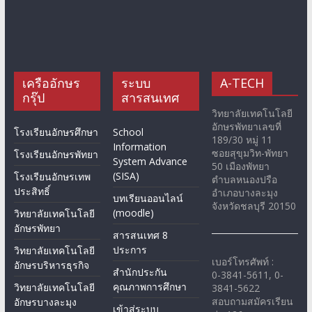
เครืออักษร
ระบบ
A-TECH
กรุ๊ป
สารสนเทศ
วิทยาลัยเทคโนโลยี
อักษรพัทยาเลขที่
โรงเรียนอักษรศึกษา
School
189/30 หมู่ 11
Information
ซอยสุขุมวิท-พัทยา
โรงเรียนอักษรพัทยา
System Advance
50 เมืองพัทยา
(SISA)
โรงเรียนอักษรเทพ
ตำบลหนองปรือ
ประสิทธิ์
อำเภอบางละมุง
บทเรียนออนไลน์
จังหวัดชลบุรี 20150
(moodle)
วิทยาลัยเทคโนโลยี
อักษรพัทยา
สารสนเทศ 8
ประการ
วิทยาลัยเทคโนโลยี
เบอร์โทรศัพท์ :
อักษรบริหารธุรกิจ
สำนักประกัน
0-3841-5611, 0-
คุณภาพการศึกษา
วิทยาลัยเทคโนโลยี
3841-5622
สอบถามสมัครเรียน
อักษรบางละมุง
เข้าสู่ระบบ