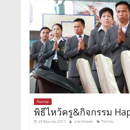
กิจกรรม
พิธีไหว้ครู&กิจกรรม H
29 มิถุนายน 2017
a-technews
กิจกรรม