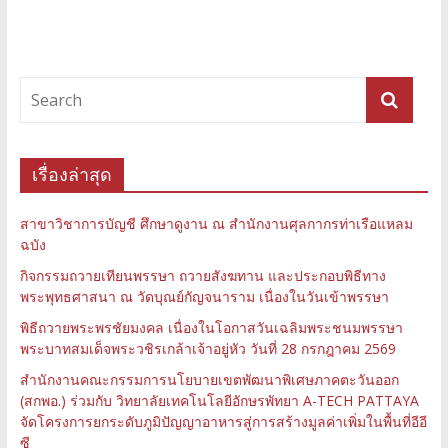
เรื่องล่าสุด
สาขาวิชาการบัญชี ศึกษาดูงาน ณ สำนักงานศุลกากรท่าเรือแหลม
ฉบัง
กิจกรรมถวายเทียนพรรษา ถวายสังฆทาน และประกอบพิธีทาง
พระพุทธศาสนา ณ วัดบุณย์กัญจนาราม เนื่องในวันเข้าพรรษา
พิธีถวายพระพรชัยมงคล เนื่องในโอกาสวันเฉลิมพระชนมพรรษา
พระบาทสมเด็จพระวชิรเกล้าเจ้าอยู่หัว วันที่ 28 กรกฎาคม 2569
สำนักงานคณะกรรมการนโยบายเขตพัฒนาพิเศษภาคตะวันออก
(สกพอ.) ร่วมกับ วิทยาลัยเทคโนโลยีอักษรพัทยา A-TECH PATTAYA
จัดโครงการยกระดับภูมิปัญญาอาหารสู่การสร้างมูลค่าเพิ่มในพื้นที่อีอี
ซี