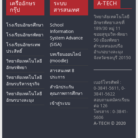
เครืออักษร
ระบบ
A-TECH
กรุ๊ป
สารสนเทศ
วิทยาลัยเทคโนโลยี
อักษรพัทยาเลขที่
โรงเรียนอักษรศึกษา
School
189/30 หมู่ 11
Information
ซอยสุขุมวิท-พัทยา
โรงเรียนอักษรพัทยา
System Advance
50 เมืองพัทยา
(SISA)
โรงเรียนอักษรเทพ
ตำบลหนองปรือ
ประสิทธิ์
อำเภอบางละมุง
บทเรียนออนไลน์
จังหวัดชลบุรี 20150
(moodle)
วิทยาลัยเทคโนโลยี
อักษรพัทยา
สารสนเทศ 8
ประการ
วิทยาลัยเทคโนโลยี
เบอร์โทรศัพท์ :
อักษรบริหารธุรกิจ
สำนักประกัน
0-3841-5611, 0-
คุณภาพการศึกษา
วิทยาลัยเทคโนโลยี
3841-5622
สอบถามสมัครเรียน
อักษรบางละมุง
เข้าสู่ระบบ
ต่อ 126
โทรสาร : 0-3841-
5606
A-TECH © 2020