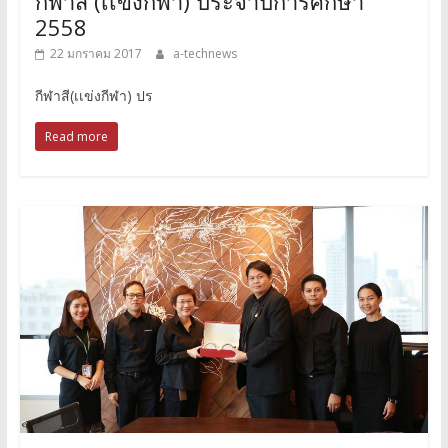
กีฬาสี (เเข่งกีฬา) ประจำปีการศึกษา
2558
22 มกราคม 2017
a-technews
กีฬาสี(เเข่งกีฬา) ปร
Read more