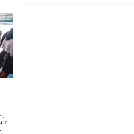
พระ
จำปี
ย