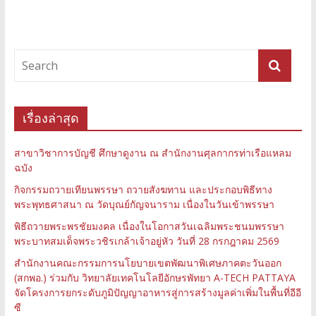
เรื่องล่าสุด
สาขาวิชาการบัญชี ศึกษาดูงาน ณ สำนักงานศุลกากรท่าเรือแหลม
ฉบัง
กิจกรรมถวายเทียนพรรษา ถวายสังฆทาน และประกอบพิธีทาง
พระพุทธศาสนา ณ วัดบุณย์กัญจนาราม เนื่องในวันเข้าพรรษา
พิธีถวายพระพรชัยมงคล เนื่องในโอกาสวันเฉลิมพระชนมพรรษา
พระบาทสมเด็จพระวชิรเกล้าเจ้าอยู่หัว วันที่ 28 กรกฎาคม 2569
สำนักงานคณะกรรมการนโยบายเขตพัฒนาพิเศษภาคตะวันออก
(สกพอ.) ร่วมกับ วิทยาลัยเทคโนโลยีอักษรพัทยา A-TECH PATTAYA
จัดโครงการยกระดับภูมิปัญญาอาหารสู่การสร้างมูลค่าเพิ่มในพื้นที่อีอี
ซี