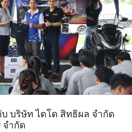
ับ บริษัท ไดโด สิทธิผล จำกัด
9 จำกัด