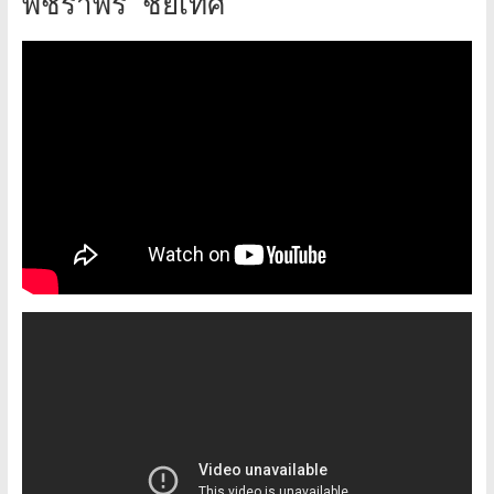
พัชราพร ชัยเทศ