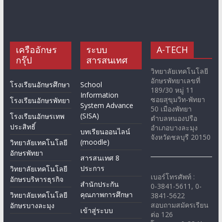
เครืออักษร
ระบบ
A-TECH
กรุ๊ป
สารสนเทศ
วิทยาลัยเทคโนโลยี
อักษรพัทยาเลขที่
โรงเรียนอักษรศึกษา
School
189/30 หมู่ 11
Information
ซอยสุขุมวิท-พัทยา
โรงเรียนอักษรพัทยา
System Advance
50 เมืองพัทยา
(SISA)
โรงเรียนอักษรเทพ
ตำบลหนองปรือ
ประสิทธิ์
อำเภอบางละมุง
บทเรียนออนไลน์
จังหวัดชลบุรี 20150
(moodle)
วิทยาลัยเทคโนโลยี
อักษรพัทยา
สารสนเทศ 8
ประการ
วิทยาลัยเทคโนโลยี
เบอร์โทรศัพท์ :
อักษรบริหารธุรกิจ
สำนักประกัน
0-3841-5611, 0-
คุณภาพการศึกษา
วิทยาลัยเทคโนโลยี
3841-5622
สอบถามสมัครเรียน
อักษรบางละมุง
เข้าสู่ระบบ
ต่อ 126