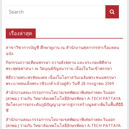
เรื่องล่าสุด
สาขาวิชาการบัญชี ศึกษาดูงาน ณ สำนักงานศุลกากรท่าเรือแหลม
ฉบัง
กิจกรรมถวายเทียนพรรษา ถวายสังฆทาน และประกอบพิธีทาง
พระพุทธศาสนา ณ วัดบุณย์กัญจนาราม เนื่องในวันเข้าพรรษา
พิธีถวายพระพรชัยมงคล เนื่องในโอกาสวันเฉลิมพระชนมพรรษา
พระบาทสมเด็จพระวชิรเกล้าเจ้าอยู่หัว วันที่ 28 กรกฎาคม 2569
สำนักงานคณะกรรมการนโยบายเขตพัฒนาพิเศษภาคตะวันออก
(สกพอ.) ร่วมกับ วิทยาลัยเทคโนโลยีอักษรพัทยา A-TECH PATTAYA
จัดโครงการยกระดับภูมิปัญญาอาหารสู่การสร้างมูลค่าเพิ่มในพื้นที่อีอี
ซี
สำนักงานคณะกรรมการนโยบายเขตพัฒนาพิเศษภาคตะวันออก
(สกพอ.) ร่วมกับ วิทยาลัยเทคโนโลยีอักษรพัทยา A-TECH PATTAYA