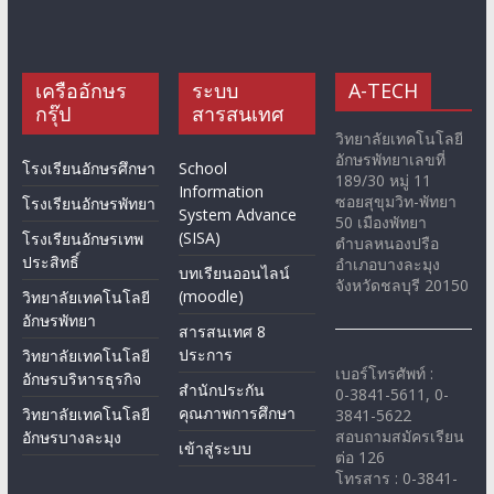
เครืออักษร
ระบบ
A-TECH
กรุ๊ป
สารสนเทศ
วิทยาลัยเทคโนโลยี
อักษรพัทยาเลขที่
โรงเรียนอักษรศึกษา
School
189/30 หมู่ 11
Information
ซอยสุขุมวิท-พัทยา
โรงเรียนอักษรพัทยา
System Advance
50 เมืองพัทยา
(SISA)
โรงเรียนอักษรเทพ
ตำบลหนองปรือ
ประสิทธิ์
อำเภอบางละมุง
บทเรียนออนไลน์
จังหวัดชลบุรี 20150
(moodle)
วิทยาลัยเทคโนโลยี
อักษรพัทยา
สารสนเทศ 8
ประการ
วิทยาลัยเทคโนโลยี
เบอร์โทรศัพท์ :
อักษรบริหารธุรกิจ
สำนักประกัน
0-3841-5611, 0-
คุณภาพการศึกษา
วิทยาลัยเทคโนโลยี
3841-5622
สอบถามสมัครเรียน
อักษรบางละมุง
เข้าสู่ระบบ
ต่อ 126
โทรสาร : 0-3841-