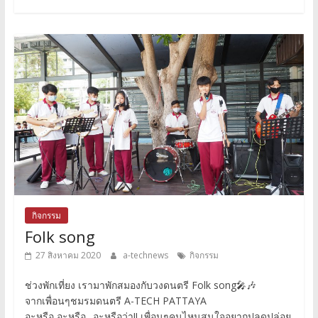
กิจกรรม
Folk song
27 สิงหาคม 2020
a-technews
กิจกรรม
ช่วงพักเที่ยง เรามาพักสมองกับวงดนตรี Folk song🎤🎶
จากเพื่อนๆชมรมดนตรี A-TECH PATTAYA
อะหรือ อะหรือ.. อะหรือว่า‼️ เพื่อนๆคนไหนสนใจอยากปลดปล่อย