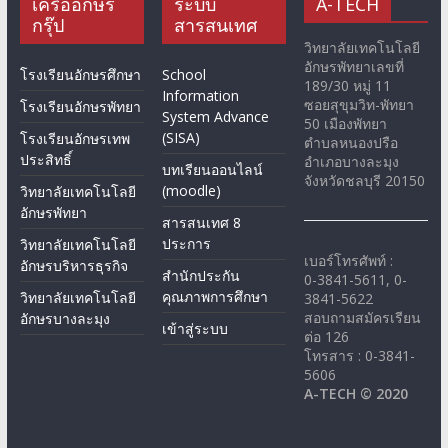
เครืออักษร
ระบบ
A-TECH
กรุ๊ป
สารสนเทศ
วิทยาลัยเทคโนโลยี
อักษรพัทยาเลขที่
โรงเรียนอักษรศึกษา
School
189/30 หมู่ 11
Information
ซอยสุขุมวิท-พัทยา
โรงเรียนอักษรพัทยา
System Advance
50 เมืองพัทยา
(SISA)
โรงเรียนอักษรเทพ
ตำบลหนองปรือ
ประสิทธิ์
อำเภอบางละมุง
บทเรียนออนไลน์
จังหวัดชลบุรี 20150
(moodle)
วิทยาลัยเทคโนโลยี
อักษรพัทยา
สารสนเทศ 8
ประการ
วิทยาลัยเทคโนโลยี
เบอร์โทรศัพท์ :
อักษรบริหารธุรกิจ
สำนักประกัน
0-3841-5611, 0-
คุณภาพการศึกษา
วิทยาลัยเทคโนโลยี
3841-5622
สอบถามสมัครเรียน
อักษรบางละมุง
เข้าสู่ระบบ
ต่อ 126
โทรสาร : 0-3841-
5606
A-TECH © 2020